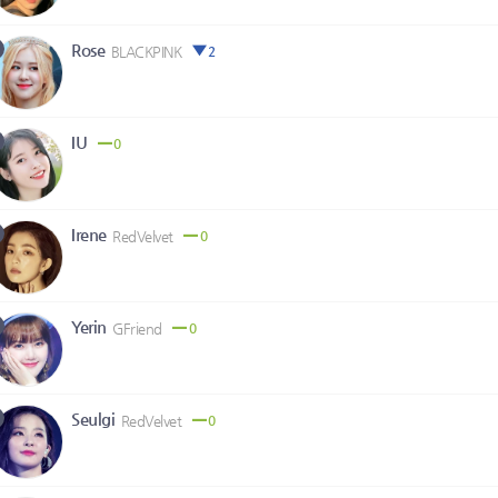
Rose
BLACKPINK
2
IU
0
Irene
RedVelvet
0
Yerin
GFriend
0
Seulgi
RedVelvet
0