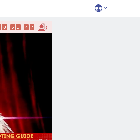
:
:
8
5
3
4
6