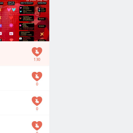
130
0
0