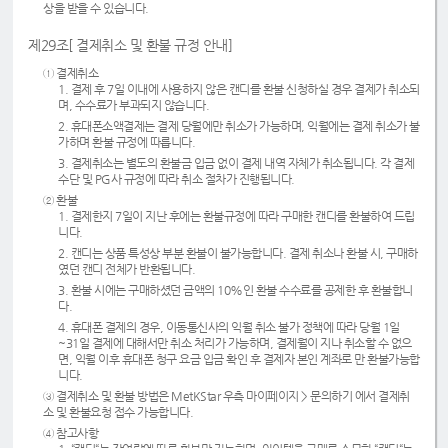
상을 받을 수 있습니다.
제29조[ 결제취소 및 환불 규정 안내]
① 결제취소
1. 결제 후 7일 이내에 사용하지 않은 캔디를 환불 신청하실 경우 결제가 취소되
며, 수수료가 부과되지 않습니다.
2. 휴대폰소액결제는 결제 당월에만 취소가 가능하며, 익월에는 결제 취소가 불
가하며 환불 규정에 따릅니다.
3. 결제취소는 별도의 환불금 입금 없이 결제 내역 자체가 취소됩니다. 각 결제
수단 및 PG사 규정에 따라 취소 절차가 진행됩니다.
② 환불
1. 결제한지 7일이 지난 후에는 환불규정에 따라 구매한 캔디를 환불하여 드립
니다.
2. 캔디는 상품 특성상 부분 환불이 불가능합니다. 결제 취소나 환불 시, 구매하
였던 캔디 전체가 반환됩니다.
3. 환불 시에는 구매하셨던 금액의 10%인 환불 수수료를 공제한 후 환불합니
다.
4. 휴대폰 결제의 경우, 이동통신사의 익월 취소 불가 정책에 따라 당월 1일
~31일 결제에 대해서만 취소 처리가 가능하며, 결제월이 지나 취소할 수 없으
면, 익월 이후 휴대폰 청구 요금 입금 확인 후 결제자 본인 계좌로 만 환불가능합
니다.
③ 결제취소 및 환불 방법은 MetKStar 우측 마이페이지 > 문의하기 에서 결제취
소 및 환불요청 접수 가능합니다.
④ 참고사항