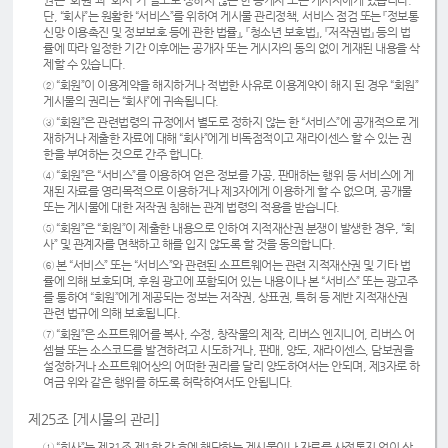
권은 “회원”과 “회사”가 별도로 정하지 않는 한 공개자 또는 게시자에게 있습니다.
단, “회사”는 원활한 “서비스”를 위하여 게시물 관리정책, 서비스 점검 또는 『정보통
신망 이용촉진 및 정보보호 등에 관한 법률』, 『청소년 보호법』, 『저작권법』 등의 법
률에 따라 일정한 기간 이후에는 공개자 또는 게시자의 동의 없이 게재된 내용을 삭
제할 수 있습니다.
② “회원”이 이용계약을 해지하거나 적법한 사유로 이용계약이 해지 된 경우 “회원”
게시물의 권리는 “회사”에 귀속됩니다.
③ “회원”은 관련법령의 규정에서 별도로 정하지 않는 한 “서비스”에 공개적으로 게
재하거나 제출한 자료에 대해 “회사”에게 비독점적이고 재라이센스 할 수 있는 권
한을 부여하는 것으로 간주 합니다.
④ “회원”은 “서비스”를 이용하여 얻은 정보를 가공, 판매하는 행위 등 서비스에 게
재된 자료를 영리목적으로 이용하거나 제3자에게 이용하게 할 수 없으며, 공개물
또는 게시물에 대한 저작권 침해는 관계 법령의 적용을 받습니다.
⑤ “회원”은 “회원”이 제출한 내용으로 인하여 지적재산권 분쟁이 발생한 경우, “회
사” 및 관계자를 면책하고 해를 입지 않도록 할 것을 동의합니다.
⑥ 본 “서비스” 또는 “서비스”와 관련된 소프트웨어는 관련 지적재산권 및 기타 법
률에 의해 보호되며, 후원 광고에 포함되어 있는 내용이나 본 “서비스” 또는 광고주
를 통하여 “회원”에게 제공되는 정보는 저작권, 상표권, 특허 등 제반 지적재산권
관련 법규에 의해 보호됩니다.
⑦ “회원”은 소프트웨어를 복사, 수정, 창작물의 제작, 리버스 엔지니어, 리버스 어
셈블 또는 소스코드를 발견하려고 시도하거나, 판매, 양도, 재라이센스, 담보권을
설정하거나 소프트웨어상의 어떠한 권리를 달리 양도하여서는 안되며, 제3자로 하
여금 위와 같은 행위를 하도록 허락하여서도 안됩니다.
제25조 [게시물의 관리]
① “회사”는 제31조 제1항 각 호에 해당하는 게시물이나 자료를 사전통지 없이 삭