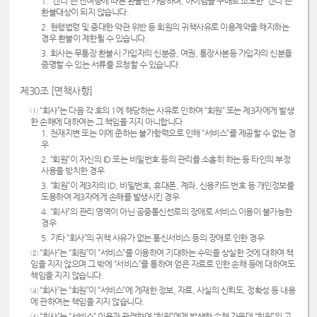
1. “캔디“는 잔여량에 따른 환불만 가능하며, 아이템을 구매로 소모한 “캔디“는
환불대상이 되지 않습니다.
2. 현행법령 및 중대한 약관 위반 등 회원의 귀책사유로 이용계약을 해지하는
경우 환불이 제한될 수 있습니다.
3. 회사는 무통장 환불시 가입자의 신분증, 여권, 통장사본등 가입자의 신분을
증명할 수 있는 서류를 요청할 수 있습니다.
제30조 [면책사항]
① “회사”는 다음 각 호의 1에 해당하는 사유로 인하여 “회원” 또는 제3자에게 발생
한 손해에 대하여는 그 책임을 지지 아니합니다.
1. 천재지변 또는 이에 준하는 불가항력으로 인해 “서비스”를 제공할 수 없는 경
우
2. “회원”이 자신의 ID 또는 비밀번호 등의 관리를 소홀히 하는 등 타인의 부정
사용을 방치한 경우
3. “회원”이 제3자의 ID, 비밀번호, 휴대폰, 계좌, 신용카드 번호 등 개인정보를
도용하여 제3자에게 손해를 발생시킨 경우
4. “회사”의 관리 영역이 아닌 공중통신선로의 장애로 서비스 이용이 불가능한
경우
5. 기타 “회사”의 귀책 사유가 없는 통신서비스 등의 장애로 인한 경우
② “회사”는 “회원”이 “서비스”를 이용하여 기대하는 수익을 상실한 것에 대하여 책
임을 지지 않으며 그 밖에 “서비스”를 통하여 얻은 자료로 인한 손해 등에 대하여도
책임을 지지 않습니다.
③ “회사”는 “회원”이 “서비스”에 게재한 정보, 자료, 사실의 신뢰도, 정확성 등 내용
에 관하여는 책임을 지지 않습니다.
④ “회사”는 “서비스” 이용과 관련하여 “회원”에게 발생한 손해 가운데 “회원”의 고