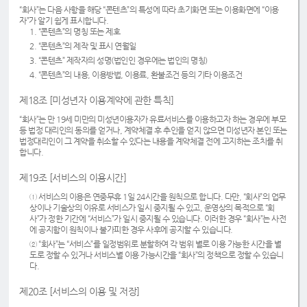
“회사”는 다음 사항을 해당 “콘텐츠”의 특성에 따라 초기화면 또는 이용화면에 “이용
자”가 알기 쉽게 표시합니다.
1. “콘텐츠”의 명칭 또는 제호
2. “콘텐츠”의 제작 및 표시 연월일
3. “콘텐츠” 제작자의 성명(법인인 경우에는 법인의 명칭)
4. “콘텐츠”의 내용, 이용방법, 이용료, 환불조건 등의 기타 이용조건
제18조 [미성년자 이용계약에 관한 특칙]
“회사”는 만 19세 미만의 미성년이용자가 유료서비스를 이용하고자 하는 경우에 부모
등 법정 대리인의 동의를 얻거나, 계약체결 후 추인을 얻지 않으면 미성년자 본인 또는
법정대리인이 그 계약을 취소할 수 있다는 내용을 계약체결 전에 고지하는 조치를 취
합니다.
제19조 [서비스의 이용시간]
① 서비스의 이용은 연중무휴 1일 24시간을 원칙으로 합니다. 다만, “회사”의 업무
상이나 기술상의 이유로 서비스가 일시 중지될 수 있고, 운영상의 목적으로 “회
사”가 정한 기간에 “서비스”가 일시 중지될 수 있습니다. 이러한 경우 “회사”는 사전
에 공지함이 원칙이나 불가피한 경우 사후에 공지할 수 있습니다.
② “회사”는 “서비스”를 일정범위로 분할하여 각 범위 별로 이용 가능한 시간을 별
도로 정할 수 있거나 서비스별 이용 가능시간을 “회사”의 정책으로 정할 수 있습니
다.
제20조 [서비스의 이용 및 저장]