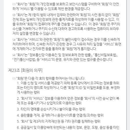
① “회사”는 “회원”의 개인정보를 보호하고 보안시스템을 구비하여 “회원”이 안전
하게 “서비스”를 이용할 수 있도록 제반 환경을 제공합니다.
② “회사”는 제1항의 범위 내에서 업무와 관련하여 “회원”의 사전 동의 없이 “회원”
전체 또는 일부의 개인정보에 관한 통계자료를 작성하여 이를 사용할 수 있고, 이
를 위하여 “회원”의 컴퓨터에 쿠키를 전송할 수 있습니다. 이 경우 “회원”은 쿠키의
수신을 거부하거나 쿠키의 수신에 대하여 경고하도록 사용하는 컴퓨터의 브라우
저의 설정을 변경할 수 있습니다.
③ “회사”는 “서비스”와 관련한 “회원”의 불만사항이 접수되는 경우 이를 신속하게
처리하여야 하며, 신속한 처리가 곤란한 경우 그 사유와 처리 일정을 “서비스” 화면
에 게재하거나 전자우편 등을 통하여 동 “회원”에게 통지합니다.
④ “회사”는 『정보통신망 이용촉진 및 정보보호에 관한 법률』, 『통신비밀보호법』,
『전기통신사업법』 등 “서비스”의 운영, 유지와 관련 있는 법규를 준수합니다.
제23조 [회원의 의무]
① “회원”은 다음 각 호의 행위를 하여서는 아니 됩니다.
1. 이용 신청 및 서비스를 제공받기 위해 등록 양식에서 요구되는 정보를 허위
또는 타인의 명의로 작성하거나, 다른 “회원”의 ID 및 비밀번호를 도용, 부정하
게 사용하는 행위
2. “회사”의 “서비스” 정보를 이용하여 얻은 정보를 “회사”의 사전 승낙 없이 복
제 또는 유통시키거나 상업적으로 이용하는 행위
3. 타인의 명예를 손상시키거나 불이익을 주는 행위
4. 음란물을 게재, 공개하거나 음란사이트를 연결(링크)하는 행위
5. “회사” 및 제3자의 지적재산권 등 기타 권리를 침해하는 행위
6. 공공질서 및 미풍양속에 위반되는 내용의 정보, 문장, 도형, 음성 등을 타인