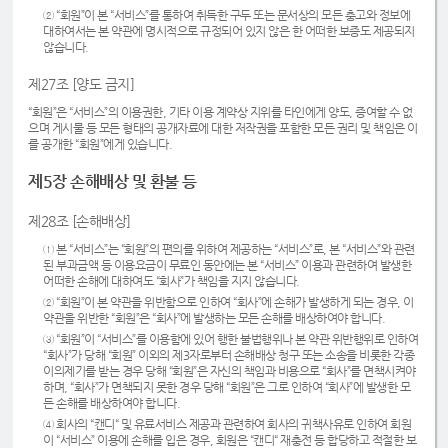
② “회원”이 본 “서비스”를 통하여 취득한 구두 또는 문서상의 모든 충고와 정보에
대하여서는 본 약관에 명시적으로 규정되어 있지 않은 한 어떠한 보증도 제공되지
않습니다.
제27조 [양도 금지]
“회원”은 “서비스”의 이용권한, 기타 이용 계약상 지위를 타인에게 양도, 증여할 수 없
으며 게시물 등 모든 형태의 공개자료에 대한 저작권을 포함한 모든 권리 및 책임은 이
를 공개한 “회원”에게 있습니다.
제5장 손해배상 및 환불 등
제28조 [손해배상]
① 본 “서비스”는 “회원”의 편의를 위하여 제공하는 “서비스”로, 본 “서비스”와 관련
된 부과금액 등 이용요금이 무료인 동안에는 본 “서비스” 이용과 관련하여 발생한
어떠한 손해에 대하여도 “회사”가 책임을 지지 않습니다.
② “회원”이 본 약관을 위반함으로 인하여 “회사”에 손해가 발생하게 되는 경우, 이
약관을 위반한 “회원”은 “회사”에 발생하는 모든 손해를 배상하여야 합니다.
③ “회원”이 “서비스”를 이용함에 있어 행한 불법행위나 본 약관 위반행위로 인하여
“회사”가 당해 “회원” 이외의 제3자로부터 손해배상 청구 또는 소송을 비롯한 각종
이의제기를 받는 경우 당해 “회원”은 자신의 책임과 비용으로 “회사”를 면책시켜야
하며, “회사”가 면책되지 못한 경우 당해 “회원”은 그로 인하여 “회사”에 발생한 모
든 손해를 배상하여야 합니다.
④ 회사의 “캔디“ 및 유료서비스 제공과 관련하여 회사의 귀책사유로 인하여 회원
이 “서비스” 이용에 손해를 입은 경우, 회원은 “캔디“ 재충전 등 합당하고 적절한 보