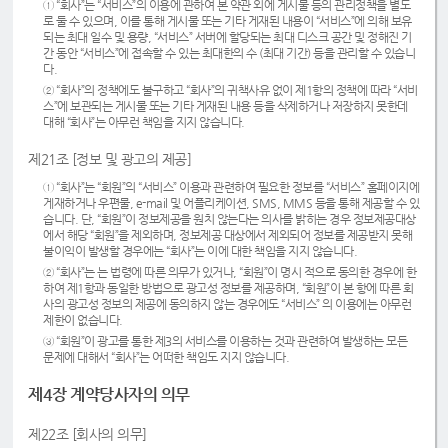
① “회사”는 “서비스”의 이용에 관하여 본 약관 외에 게시물 등의 관리정책을 별도
로 둘 수 있으며, 이를 통해 게시물 또는 기타 게재된 내용이 “서비스”에 의해 보유
되는 최대 일수 및 용량, “서비스” 서버에 할당되는 최대 디스크 공간 및 정해진 기
간 동안 “서비스”에 접속할 수 있는 최대한의 수 (최대 기간) 등을 관리할 수 있습니
다.
② “회사”의 정책에도 불구하고 “회사”의 귀책사유 없이 제1항의 정책에 따라 “서비
스”에 보관되는 게시물 또는 기타 게재된 내용 등을 삭제하거나 저장하지 못한데
대해 “회사”는 아무런 책임을 지지 않습니다.
제21조 [정보 및 광고의 제공]
① “회사”는 “회원”의 “서비스” 이용과 관련하여 필요한 정보를 “서비스” 홈페이지에
게재하거나 우편물, e-mail 및 어플리케이션, SMS, MMS 등을 통해 제공할 수 있
습니다. 단, “회원”이 정보제공을 원치 않는다는 의사를 밝히는 경우 정보제공대상
에서 해당 “회원”을 제외하며, 정보제공 대상에서 제외되어 정보를 제공받지 못해
불이익이 발생할 경우에는 “회사”는 이에 대한 책임을 지지 않습니다.
② “회사”는 는 법령에 따른 의무가 있거나, “회원”이 명시 적으로 동의한 경우에 한
하여 제1항과 동일한 방법으로 광고성 정보를 제공하며, “회원”이 본 항에 따른 회
사의 광고성 정보의 제공에 동의하지 않는 경우에도 “서비스” 의 이용에는 아무런
제한이 없습니다.
③ “회원”이 광고를 통한 제3의 서비스를 이용하는 것과 관련하여 발생하는 모든
문제에 대해서 “회사”는 어떠한 책임도 지지 않습니다.
제4장 계약당사자의 의무
제22조 [회사의 의무]