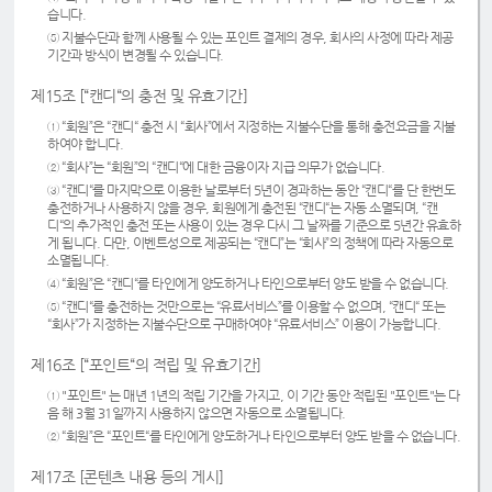
습니다.
⑤ 지불수단과 함께 사용될 수 있는 포인트 결제의 경우, 회사의 사정에 따라 제공
기간과 방식이 변경될 수 있습니다.
제15조 [“캔디“의 충전 및 유효기간]
① “회원”은 “캔디“ 충전 시 “회사”에서 지정하는 지불수단을 통해 충전요금을 지불
하여야 합니다.
② “회사”는 “회원”의 “캔디“에 대한 금융이자 지급 의무가 없습니다.
③ “캔디“를 마지막으로 이용한 날로부터 5년이 경과하는 동안 “캔디“를 단 한번도
충전하거나 사용하지 않을 경우, 회원에게 충전된 “캔디“는 자동 소멸되며, “캔
디“의 추가적인 충전 또는 사용이 있는 경우 다시 그 날짜를 기준으로 5년간 유효하
게 됩니다. 다만, 이벤트성으로 제공되는 “캔디”는 “회사”의 정책에 따라 자동으로
소멸됩니다.
④ “회원”은 “캔디“를 타인에게 양도하거나 타인으로부터 양도 받을 수 없습니다.
⑤ “캔디“를 충전하는 것만으로는 “유료서비스”를 이용할 수 없으며, “캔디“ 또는
“회사”가 지정하는 지불수단으로 구매하여야 “유료서비스” 이용이 가능합니다.
제16조 [“포인트“의 적립 및 유효기간]
① "포인트" 는 매년 1년의 적립 기간을 가지고, 이 기간 동안 적립된 "포인트"는 다
음 해 3월 31일까지 사용하지 않으면 자동으로 소멸됩니다.
② “회원”은 “포인트“를 타인에게 양도하거나 타인으로부터 양도 받을 수 없습니다.
제17조 [콘텐츠 내용 등의 게시]