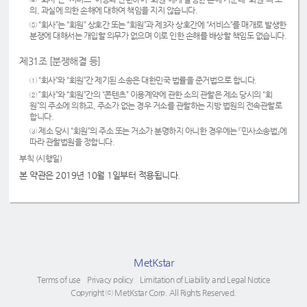
의, 과실에 의한 손해에 대하여 책임을 지지 않습니다.
⑤ “회사”는 “회원” 상호간 또는 “회원”과 제3자 상호간에 “서비스”를 매개로 발생한
분쟁에 대해서는 개입할 의무가 없으며 이로 인한 손해를 배상할 책임도 없습니다.
제31조 [분쟁해결 등]
① “회사”와 “회원”간 제기된 소송은 대한민국 법률을 준거법으로 합니다.
② ”회사”와 “회원”간의 “콘텐츠” 이용계약에 관한 소의 관할은 제소 당시의 “회
원”의 주소에 의하고, 주소가 없는 경우 거소를 관할하는 지방 법원의 전속관할로
합니다.
③ 제소 당시 “회원”의 주소 또는 거소가 분명하지 아니한 경우에는 『민사소송법』에
따라 관할법원을 정합니다.
부칙 (시행일)
본 약관은 2019년 10월 1일부터 적용됩니다.
MetKstar
Terms of use
Privacy policy
Limitation of Liability and Legal Notice
Copyright ⓒ MetKstar Corp. All Rights Reserved.