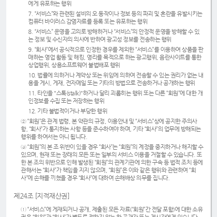
에게 유포하는 행위
7. “서비스”와 관련된 설비의 오 동작이나 정보 등의 파괴 및 혼란을 유발시키는
컴퓨터 바이러스 감염자료를 등록 또는 유포하는 행위
8. “서비스” 운영을 고의로 방해하거나 “서비스”의 안정적 운영을 방해할 수 있
는 정보 및 수신자의 의사에 반하여 광고성 정보를 전송하는 행위
9. “회사”에서 공식적으로 인정한 경우를 제외한 “서비스”를 이용하여 상품을 판
매하는 영업 활동 및 해킹, 영리를 목적으로 하는 광고행위, 음란사이트를 통한
상업행위, 상용소프트웨어 불법배포 행위
10. 법률에 의하거나 계약상 또는 위임에 의하여 전송할 수 있는 권리가 없는 내
용을 게시, 게재, 전자메일 또는 기타의 방법으로 전송하거나 공개하는 행위
11. 타인을 "스톡(stalk)"하거나 달리 괴롭히는 행위 또는 다른 “회원”에 대한 개
인정보를 수집 또는 저장하는 행위
12. 기타 불법적이거나 부당한 행위
② “회원”은 관계 법령, 본 약관의 규정, 이용안내 및 “서비스”상에 공지한 주의사
항, “회사”가 통지하는 사항 등을 준수하여야 하며, 기타 “회사”의 업무에 방해되는
행위를 하여서는 아니 됩니다.
③ “회원”의 본 조 위반이 있을 경우 “회사”는 “회원”의 계정을 중지하거나 해지할 수
있으며, 현재 또는 장래의 모든 또는 일부의 서비스 이용을 거절할 수 있습니다. 또
한 본 조의 위반으로 인해 발생된 “회원”의 관계기관에 의한 구속 등 법적 조치 등에
관해서는 “회사”가 책임을 지지 않으며, “회원”은 이와 같은 행위와 관련하여 “회
사”에 손해를 끼쳤을 경우 “회사”에 대하여 손해배상 의무를 집니다.
제24조 [지적재산권]
① “서비스”에 게재되거나 공개, 제출된 모든 자료(“회원”간 전달 포함)에 대한 소유