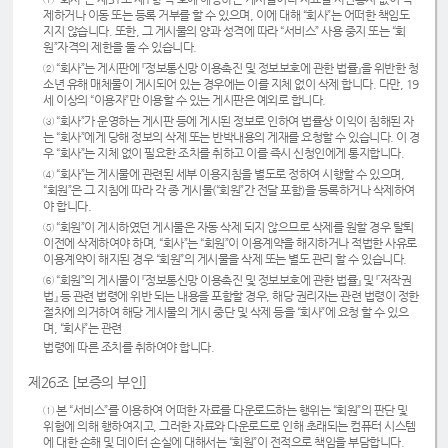
제하거나 이동 또는 등록 거부를 할 수 있으며, 이에 대해 “회사”는 어떠한 책임도
지지 않습니다. 또한, 그 게시물의 양과 성격에 따라 “서비스” 사용 중지 또는 “회
원”자격의 제한을 둘 수 있습니다.
② “회사”는 게시판에 『정보통신망 이용촉진 및 정보보호에 관한 법률』을 위반한 청
소년 유해 매체물이 게시되어 있는 경우에는 이를 지체 없이 삭제 합니다. 다만, 19
세 이상의 “이용자”만 이용할 수 있는 게시판은 예외로 합니다.
③ “회사”가 운영하는 게시판 등에 게시된 정보로 인하여 법률상 이익이 침해된 자
는 “회사”에게 당해 정보의 삭제 또는 반박내용의 게재를 요청할 수 있습니다. 이 경
우 “회사”는 지체 없이 필요한 조치를 취하고 이를 즉시 신청인에게 통지합니다.
④ “회사”는 게시물에 관련된 세부 이용지침을 별도로 정하여 시행할 수 있으며,
“회원”은 그 지침에 따라 각 종 게시물(“회원”간 전달 포함)을 등록하거나 삭제하여
야 합니다.
⑤ “회원”이 게시하였던 게시물은 자동 삭제 되지 않으므로 삭제를 원할 경우 탈퇴
이전에 삭제하여야 하며, “회사”는 “회원”이 이용계약을 해지하거나 적법한 사유로
이용계약이 해지된 경우 “회원”의 게시물을 삭제 또는 별도 관리 할 수 있습니다.
⑥ “회원”의 게시물이 『정보통신망 이용촉진 및 정보보호에 관한 법률』 및 『저작권
법』 등 관련 법령에 위반 되는 내용을 포함할 경우, 해당 권리자는 관련 법령이 정한
절차에 의거하여 해당 게시물의 게시 중단 및 삭제 등을 “회사”에 요청 할 수 있으
며, “회사”는 관련
법령에 따른 조치를 취하여야 합니다.
제26조 [보증의 부인]
① 본 “서비스”를 이용하여 어떠한 자료를 다운로드하는 행위는 “회원”의 판단 및
위험에 의해 행하여지고, 그러한 자료와 다운로드로 인해 초래되는 컴퓨터 시스템
에 대한 손해 및 데이터 손실에 대해서는 “회원”이 전적으로 책임을 부담합니다.