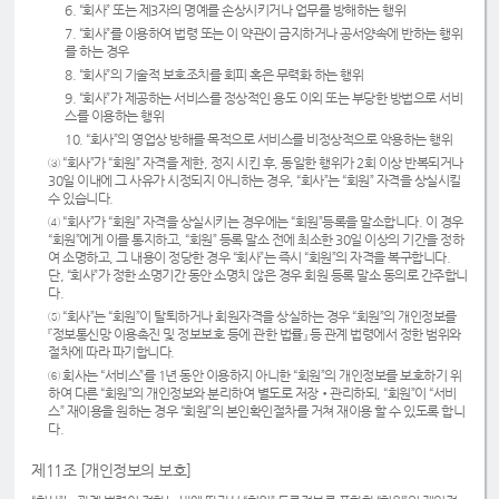
6. “회사” 또는 제3자의 명예를 손상시키거나 업무를 방해하는 행위
7. “회사”를 이용하여 법령 또는 이 약관이 금지하거나 공서양속에 반하는 행위
를 하는 경우
8. “회사”의 기술적 보호조치를 회피 혹은 무력화 하는 행위
9. “회사”가 제공하는 서비스를 정상적인 용도 이외 또는 부당한 방법으로 서비
스를 이용하는 행위
10. “회사”의 영업상 방해를 목적으로 서비스를 비정상적으로 악용하는 행위
③ “회사”가 “회원” 자격을 제한, 정지 시킨 후, 동일한 행위가 2회 이상 반복되거나
30일 이내에 그 사유가 시정되지 아니하는 경우, “회사”는 “회원” 자격을 상실시킬
수 있습니다.
④ “회사”가 “회원” 자격을 상실시키는 경우에는 “회원”등록을 말소합니다. 이 경우
“회원”에게 이를 통지하고, “회원” 등록 말소 전에 최소한 30일 이상의 기간을 정하
여 소명하고, 그 내용이 정당한 경우 “회사”는 즉시 “회원”의 자격을 복구합니다.
단, “회사”가 정한 소명기간 동안 소명치 않은 경우 회원 등록 말소 동의로 간주합니
다.
⑤ “회사”는 “회원”이 탈퇴하거나 회원자격을 상실하는 경우 “회원”의 개인정보를
『정보통신망 이용촉진 및 정보보호 등에 관한 법률』 등 관계 법령에서 정한 범위와
절차에 따라 파기합니다.
⑥ 회사는 “서비스”를 1년 동안 이용하지 아니한 “회원”의 개인정보를 보호하기 위
하여 다른 “회원”의 개인정보와 분리하여 별도로 저장•관리하되, “회원”이 “서비
스” 재이용을 원하는 경우 “회원”의 본인확인절차를 거쳐 재이용 할 수 있도록 합니
다.
제11조 [개인정보의 보호]