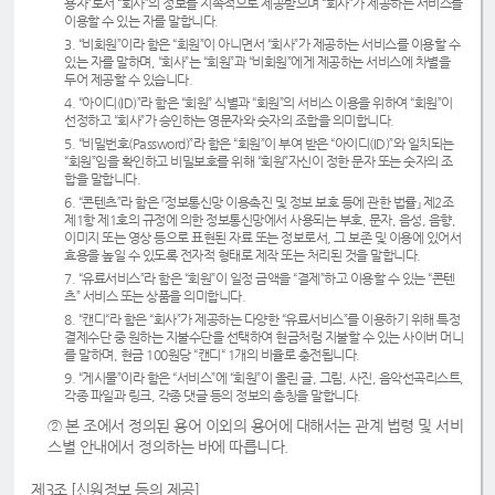
용자”로서 “회사”의 정보를 지속적으로 제공받으며 “회사”가 제공하는 서비스를
이용할 수 있는 자를 말합니다.
3. “비회원”이라 함은 “회원”이 아니면서 “회사”가 제공하는 서비스를 이용할 수
있는 자를 말하며, “회사”는 “회원”과 “비회원”에게 제공하는 서비스에 차별을
두어 제공할 수 있습니다.
4. “아이디(ID)”라 함은 “회원” 식별과 “회원”의 서비스 이용을 위하여 “회원”이
선정하고 “회사”가 승인하는 영문자와 숫자의 조합을 의미합니다.
5. “비밀번호(Password)”라 함은 “회원”이 부여 받은 “아이디(ID)”와 일치되는
“회원”임을 확인하고 비밀보호를 위해 “회원”자신이 정한 문자 또는 숫자의 조
합을 말합니다.
6. “콘텐츠”라 함은 『정보통신망 이용촉진 및 정보 보호 등에 관한 법률』 제2조
제1항 제1호의 규정에 의한 정보통신망에서 사용되는 부호, 문자, 음성, 음향,
이미지 또는 영상 등으로 표현된 자료 또는 정보로서, 그 보존 및 이용에 있어서
효용을 높일 수 있도록 전자적 형태로 제작 또는 처리된 것을 말합니다.
7. “유료서비스”라 함은 “회원”이 일정 금액을 “결제”하고 이용할 수 있는 “콘텐
츠” 서비스 또는 상품을 의미합니다.
8. “캔디“라 함은 “회사”가 제공하는 다양한 “유료서비스”를 이용하기 위해 특정
결제수단 중 원하는 지불수단을 선택하여 현금처럼 지불할 수 있는 사이버 머니
를 말하며, 현금 100원당 “캔디“ 1개의 비율로 충전됩니다.
9. “게시물”이라 함은 “서비스”에 “회원”이 올린 글, 그림, 사진, 음악선곡리스트,
각종 파일과 링크, 각종 댓글 등의 정보의 총칭을 말합니다.
② 본 조에서 정의된 용어 이외의 용어에 대해서는 관계 법령 및 서비
스별 안내에서 정의하는 바에 따릅니다.
제3조 [신원정보 등의 제공]