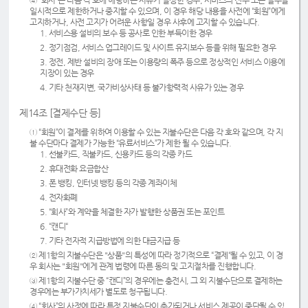
④ “회사”는 다음 각 호에 해당하는 사유가 발생한 경우, 서비스의 전부 또는 일부를
일시적으로 제한하거나 중지할 수 있으며, 이 경우 해당 내용을 사전에 “회원”에게
고지하거나, 사전 고지가 어려운 사항일 경우 사후에 고지할 수 있습니다.
1. 서비스용 설비의 보수 등 공사로 인한 부득이한 경우
2. 정기점검, 서비스 업그레이드 및 사이트 유지보수 등을 위해 필요한 경우
3. 정전, 제반 설비의 장애 또는 이용량의 폭주 등으로 정상적인 서비스 이용에
지장이 있는 경우
4. 기타 천재지변, 국가비상사태 등 불가항력적 사유가 있는 경우
제14조 [결제수단 등]
① “회원”이 결제를 위하여 이용할 수 있는 지불수단은 다음 각 호와 같으며, 각 지
불 수단마다 결제가 가능한 “유료서비스”가 제한 될 수 있습니다.
1. 선불카드, 직불카드, 신용카드 등의 각종 카드
2. 휴대전화 요금합산
3. 폰 뱅킹, 인터넷 뱅킹 등의 각종 계좌이체
4. 전자화폐
5. “회사”와 계약을 체결한 자가 발행한 상품권 또는 포인트
6. “캔디“
7. 기타 전자적 지급방법에 의한 대금지급 등
② 제1항의 지불수단은 "상품"의 특성에 따라 정기적으로 “결제“될 수 있고, 이 경
우 회사는 "회원"에게 관계 법령에 따른 동의 및 고지절차를 진행합니다.
③ 제1항의 지불수단 중 “캔디”의 경우에는 충전시, 그 외 지불수단으로 결제하는
경우에는 부가가치세가 별도로 청구됩니다.
④ “회사”의 사정에 따라 특정 지불수단이 추가되거나 서비스 제공이 중단될 수 있