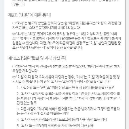
않습니다.
제9조 [“회원”에 대한 통지]
① “회사”는 별도의 방법을 정하지 않는 한 “회원”에 대한 통지는 “회원”이 지정한 전
자우편 또는 휴대폰 문자메세지의 방법에 의합니다.
② “회사”는 “회원” 전체에 대하여 통지할 경우에는 10일 이상의 기간 동안 “서비
스”의 홈페이지를 통해서 게시하거나 팝업화면 등을 제시함으로써 제1항의 통지에
갈음할 수 있습니다. 다만, 제5조에 따른 약관의 변경 또는 “회원” 본인과 관련된 중
요한 사항에 대하여는 제1항에서 정한 통지를 합니다.
제10조 [“회원”탈퇴 및 자격 상실 등]
① “회원”은 “회사”에 언제든지 탈퇴를 요청할 수 있으며, “회사”는 즉시 “회원” 탈퇴
요청을 처리합니다.
② “회원”이 다음 각 호의 사유에 해당하는 경우, “회사”는 “회원” 자격을 제한 및 정
지시킬 수 있습니다. 이 경우 “회사”는 “회원”에게 해당 사유를 통지합니다.
1. 가입신청 또는 “콘텐츠” 이용 신청 또는 변경 시 허위내용을 등록한 경우
2. “회사”가 회원가입 후 또는 최종 사용일 이후 1년 동안 서비스 사용이력이 없
는 회원에 대해 사용의사를 묻는 고지를 하고, “회사”가 정한 기한 내에 “회원”의
답변 없는 경우
3. 다른 사람이 “회사”의 서비스를 이용하는 것을 방해하거나 그 정보를 도용하
는 등 전자상거래 질서를 위협하는 경우
4. “회사”가 금지한 정보(컴퓨터 프로그램 등)의 사용, 송신 또는 게시
5. “회사” 또는 제3자의 저작권 등 지식 재산권에 대한 침해