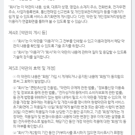
“회사”는 이 약관의 내용, 상호, 대표자 성명, 영업소 소재지 주소, 전화번호, 전자우편
주소, 사업자등록번호, 통신판매업 신고번호 및 개인정보관리책임자 등을 이용자가
쉽게 알 수 있도록 서비스 초기화면에 게시합니다. 다만, 약관 및 개인정보처리방침은
이용자가 연결화면을 통하여 볼 수 있도록 할 수 있습니다.
제4조 [약관의 게시 등]
① “회사”는 이 약관을 “이용자”이 그 전부를 인쇄할 수 있고 이용과정에서 해당 약
관의 내용을 확인할 수 있도록 기술 조치를 취합니다.
② “회사”는 “이용자”가 “회사”와 이 약관의 내용에 관하여 질의 및 응답할 수 있도록
기술적 장치를 설치합니다.
제5조 [약관의 효력 및 개정]
① 이 약관의 내용은 “회원” 가입 시 게재되거나 공지된 내용에 “회원”이 동의함으
로써 그 효력이 발생합니다.
② “회사”는 『콘텐츠산업 진흥법』, 『약관의 규제에 관한 법률』, 『정보통신망 이용촉
진 및 정보보호 등에 관한 법률』, 『전자상거래 등에서의 소비자보호에 관한 법률』
등 관계 법령을 위배하지 않는 범위 내에서 필요 시 이 약관을 개정할 수 있으며, 약
관을 개정할 경우에는 적용일자 및 개정사유를 명시하여 현행약관과 함께 서비스
초기화면에 그 적용일자 10일(“회원”에게 불리한 변경 또는 중대한 사항의 변경은
30일) 이전부터 적용일자 이후 상당한 기간 동안 공지하고, 기존 ”회원”에게는 개
정약관, 적용일자 및 변경사유(중요 내용에 대한 변경인 경우 이에 대한 설명을 포
함) 전자우편주소로 발송하고, 해당기간 동안 개정 약관의 적용에 대한 “회원”의 동
의 여부를 확인합니다.
③ “회사”가 제2항의 기간 동안 [거부의사를 표시하지 않으면 의사표시가 표명된