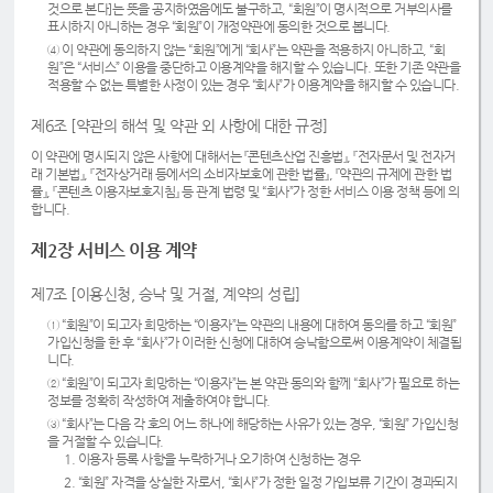
것으로 본다]는 뜻을 공지하였음에도 불구하고, “회원”이 명시적으로 거부의사를
표시하지 아니하는 경우 “회원”이 개정약관에 동의한 것으로 봅니다.
④ 이 약관에 동의하지 않는 “회원”에게 “회사”는 약관을 적용하지 아니하고, “회
원”은 “서비스” 이용을 중단하고 이용계약을 해지할 수 있습니다. 또한 기존 약관을
적용할 수 없는 특별한 사정이 있는 경우 “회사”가 이용계약을 해지할 수 있습니다.
제6조 [약관의 해석 및 약관 외 사항에 대한 규정]
이 약관에 명시되지 않은 사항에 대해서는 『콘텐츠산업 진흥법』, 『전자문서 및 전자거
래 기본법』, 『전자상거래 등에서의 소비자보호에 관한 법률』, 『약관의 규제에 관한 법
률』, 『콘텐츠 이용자보호지침』 등 관계 법령 및 “회사”가 정한 서비스 이용 정책 등에 의
합니다.
제2장 서비스 이용 계약
제7조 [이용신청, 승낙 및 거절, 계약의 성립]
① “회원”이 되고자 희망하는 “이용자”는 약관의 내용에 대하여 동의를 하고 “회원”
가입신청을 한 후 “회사”가 이러한 신청에 대하여 승낙함으로써 이용계약이 체결됩
니다.
② “회원”이 되고자 희망하는 “이용자”는 본 약관 동의와 함께 “회사”가 필요로 하는
정보를 정확히 작성하여 제출하여야 합니다.
③ “회사”는 다음 각 호의 어느 하나에 해당하는 사유가 있는 경우, “회원” 가입신청
을 거절할 수 있습니다.
1. 이용자 등록 사항을 누락하거나 오기하여 신청하는 경우
2. “회원” 자격을 상실한 자로서, “회사”가 정한 일정 가입보류 기간이 경과되지