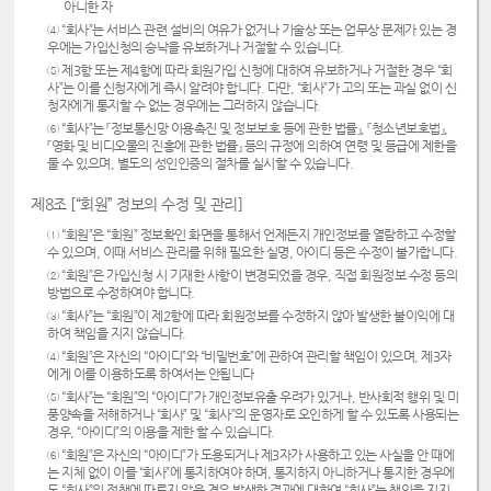
아니한 자
④ “회사”는 서비스 관련 설비의 여유가 없거나 기술상 또는 업무상 문제가 있는 경
우에는 가입신청의 승낙을 유보하거나 거절할 수 있습니다.
⑤ 제3항 또는 제4항에 따라 회원가입 신청에 대하여 유보하거나 거절한 경우 “회
사”는 이를 신청자에게 즉시 알려야 합니다. 다만, “회사”가 고의 또는 과실 없이 신
청자에게 통지할 수 없는 경우에는 그러하지 않습니다.
⑥ “회사”는 『정보통신망 이용촉진 및 정보보호 등에 관한 법률』, 『청소년보호법』,
『영화 및 비디오물의 진흥에 관한 법률』 등의 규정에 의하여 연령 및 등급에 제한을
둘 수 있으며, 별도의 성인인증의 절차를 실시할 수 있습니다.
제8조 [“회원” 정보의 수정 및 관리]
① “회원”은 “회원” 정보확인 화면을 통해서 언제든지 개인정보를 열람하고 수정할
수 있으며, 이때 서비스 관리를 위해 필요한 실명, 아이디 등은 수정이 불가합니다.
② “회원”은 가입신청 시 기재한 사항이 변경되었을 경우, 직접 회원정보 수정 등의
방법으로 수정하여야 합니다.
③ “회사”는 “회원”이 제2항에 따라 회원정보를 수정하지 않아 발생한 불이익에 대
하여 책임을 지지 않습니다.
④ “회원”은 자신의 “아이디”와 “비밀번호”에 관하여 관리할 책임이 있으며, 제3자
에게 이를 이용하도록 하여서는 안됩니다
⑤ “회사”는 “회원”의 “아이디”가 개인정보유출 우려가 있거나, 반사회적 행위 및 미
풍양속을 저해하거나 “회사” 및 “회사”의 운영자로 오인하게 할 수 있도록 사용되는
경우, “아이디”의 이용을 제한 할 수 있습니다.
⑥ “회원”은 자신의 “아이디”가 도용되거나 제3자가 사용하고 있는 사실을 안 때에
는 지체 없이 이를 “회사”에 통지하여야 하며, 통지하지 아니하거나 통지한 경우에
도 “회사”의 정책에 따르지 않은 경우 발생한 결과에 대하여 “회사”는 책임을 지지