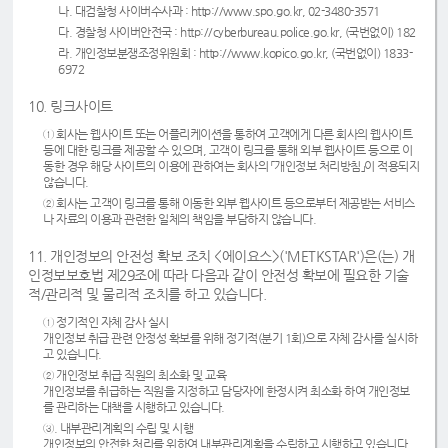
나. 대검찰청 사이버수사과 : http://www.spo.go.kr, 02-3480-3571
다. 경찰청 사이버안전국 : http://cyberbureau.police.go.kr, (국번없이) 182
라. 개인정보분쟁조정위원회 : http://www.kopico.go.kr, (국번없이) 1833-
6972
10. 링크사이트
① 회사는 웹사이트 또는 어플리케이션을 통하여 고객에게 다른 회사의 웹사이트
등에 대한 링크를 제공할 수 있으며, 고객이 링크를 통해 외부 웹사이트 등으로 이
동한 경우 해당 사이트의 이용에 관하여는 회사의 「개인정보 처리방침」이 적용되지
않습니다.
② 회사는 고객이 링크를 통해 이동한 외부 웹사이트 등으로부터 제공받는 서비스
나 자료의 이용과 관련한 일체의 책임을 부담하지 않습니다.
11. 개인정보의 안전성 확보 조치 <에이요스>('METKSTAR')은(는) 개
인정보보호법 제29조에 따라 다음과 같이 안전성 확보에 필요한 기술
적/관리적 및 물리적 조치를 하고 있습니다.
① 정기적인 자체 감사 실시
개인정보 취급 관련 안정성 확보를 위해 정기적(분기 1회)으로 자체 감사를 실시하
고 있습니다.
② 개인정보 취급 직원의 최소화 및 교육
개인정보를 취급하는 직원을 지정하고 담당자에 한정시켜 최소화 하여 개인정보
를 관리하는 대책을 시행하고 있습니다.
③. 내부관리계획의 수립 및 시행
개인정보의 안전한 처리를 위하여 내부관리계획을 수립하고 시행하고 있습니다.