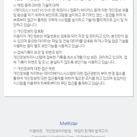
④ 해킹 등에 대비한 기술적 대책
<에이요스>('METKSTAR')은 해킹이나 컴퓨터 바이러스 등에 의한 개인정보 유출
및 훼손을 막기 위하여 보안프로그램을 설치하고 주기적인 갱신•점검을 하며 외
부로부터 접근이 통제된 구역에 시스템을 설치하고 기술적/물리적으로 감시 및 차
단하고 있습니다.
⑤ 개인정보의 암호화
이용자의 개인정보는 비밀번호는 암호화 되어 저장 및 관리되고 있어, 본인만이 알
수 있으며 중요한 데이터는 파일 및 전송 데이터를 암호화 하거나 파일 잠금 기능을
사용하는 등의 별도 보안기능을 사용하고 있습니다.
⑥ 접속기록의 보관 및 위변조 방지
개인정보처리시스템에 접속한 기록을 최소 6개월 이상 보관, 관리하고 있으며, 접
속 기록이 위변조 및 도난, 분실되지 않도록 보안기능 사용하고 있습니다.
⑦ 개인정보에 대한 접근 제한
개인정보를 처리하는 데이터베이스시스템에 대한 접근권한의 부여,변경,말소를
통하여 개인정보에 대한 접근통제를 위하여 필요한 조치를 하고 있으며 침입차단
시스템을 이용하여 외부로부터의 무단 접근을 통제하고 있습니다.
MetKstar
이용약관
개인정보처리방침
책임의 한계와 법적고지
Copyright ⓒ MetKstar Corp. All Rights Reserved.