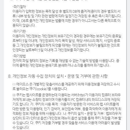
-파기절차
이용자가 입력한 정보는 목적 달성 후 별도의 DB에 옮겨져(종이의 경우 별도의 서
류) 내부 방침 및 기타 관련 법령에 따라 일정기간 저장된 후 혹은 즉시 파기됩니다.
이 때, DB로 옮겨진 개인정보는 법률에 의한 경우가 아니고서는 다른 목적으로 이
용되지 않습니다.
-파기기한
이용자의 개인정보는 개인정보의 보유기간이 경과된 경우에는 보유기간의 종료일
로부터 5일 이내에, 개인정보의 처리 목적 달성, 해당 서비스의 폐지, 사업의 종료
등 그 개인정보가 불필요하게 되었을 때에는 개인정보의 처리가 불필요한 것으로
인정되는 날로부터 5일 이내에 그 개인정보를 파기합니다.
-파기방법
전자적 파일 형태의 정보는 기록을 재생할 수 없는 기술적 방법을 사용합니다. 종
이에 출력된 개인정보는 분쇄기로 분쇄하거나 소각을 통하여 파기합니다.
8. 개인정보 자동 수집 장치의 설치•운영 및 거부에 관한 사항
① 에이요스 은 개별적인 맞춤서비스를 제공하기 위해 이용정보를 저장하고 수시
로 불러오는 ‘쿠기(cookie)’를 사용합니다.
② 쿠키는 웹사이트를 운영하는데 이용되는 서버(http)가 이용자의 컴퓨터 브라우
저에게 보내는 소량의 정보이며 이용자들의 PC 컴퓨터내의 하드디스크에 저장되
기도 합니다. 가. 쿠키의 사용 목적 : 이용자가 방문한 각 서비스와 웹 사이트들에
대한 방문 및 이용형태, 인기 검색어, 보안접속 여부, 등을 파악하여 이용자에게 최
적화된 정보 제공을 위해 사용됩니다. 나. 쿠키의 설치•운영 및 거부 : 웹브라우저
상단의 도구>인터넷 옵션>개인정보 메뉴의 옵션 설정을 통해 쿠키 저장을 거부 할
수 있습니다. 다. 쿠키 저장을 거부할 경우 맞춤형 서비스 이용에 어려움이 발생할
수 있습니다.